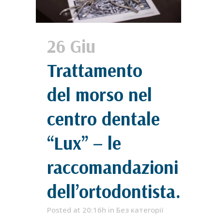
26 Giu
Trattamento
del morso nel
centro dentale
“Lux” – le
raccomandazioni
dell’ortodontista.
Posted at 20:16h
in
Без категорії