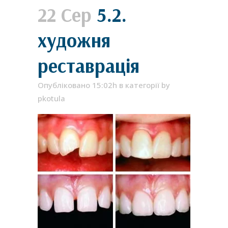
22 Сер
5.2.
художня
реставрація
Опубліковано 15:02h
в категорії
by
pkotula